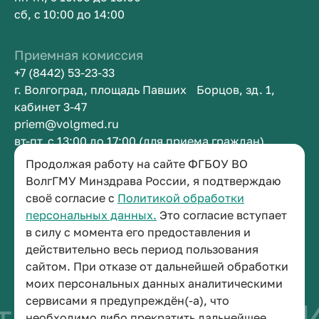
сб, с 10:00 до 14:00
Приемная комиссия
+7 (8442) 53-23-33
г. Волгоград, площадь Павших Борцов, зд. 1,
кабинет 3-47
priem@volgmed.ru
вт-пт, с 13:00 до 17:00 (для приема граждан)
Продолжая работу на сайте ФГБОУ ВО
Приемная ректора
ВолгГМУ Минздрава России, я подтверждаю
своё согласие с
Политикой обработки
+7 (8442) 38-50-05
персональных данных.
Это согласие вступает
г. Волгоград, площадь Павших Борцов, зд. 1,
в силу с момента его предоставления и
кабинет 3-11
действительно весь период пользования
post@volgmed.ru
сайтом. При отказе от дальнейшей обработки
пн-пт, с 08.30 до 17.00 (перерыв с 12.30 до 13.00)
моих персональных данных аналитическими
сервисами я предупреждён(-а), что
во быть врачом
Ис
необходимо либо прекратить дальнейшее