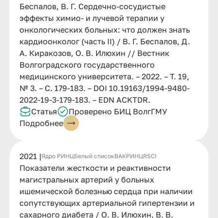
Беспалов, В. Г. Сердечно-сосудистые
эффекты химио- и лучевой терапии у
онкологических больных: что должен знать
кардиоонколог (часть II) / В. Г. Беспалов, Д.
А. Киракозов, О. В. Илюхин // Вестник
Волгоградского государственного
медицинского университета. – 2022. – Т. 19,
№ 3. – С. 179-183. – DOI 10.19163/1994-9480-
2022-19-3-179-183. – EDN ACKTDR.
Статья
Проверено БИЦ ВолгГМУ
Подробнее
2021 |
Ядро РИНЦ
Белый список
ВАК
РИНЦ
RSCI
Показатели жесткости и реактивности
магистральных артерий у больных
ишемической болезнью сердца при наличии
сопутствующих артериальной гипертензии и
сахарного диабета / О. В. Илюхин, В. В.