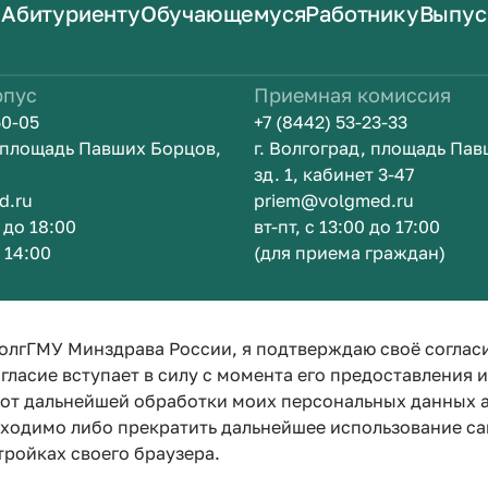
Абитуриенту
Обучающемуся
Работнику
Выпус
рпус
Приемная комиссия
50-05
+7 (8442) 53-23-33
, площадь Павших Борцов,
г. Волгоград, площадь Па
зд. 1, кабинет 3-47
d.ru
priem@volgmed.ru
0 до 18:00
вт-пт, с 13:00 до 17:00
о 14:00
(для приема граждан)
м
Искусство б
олгГМУ Минздрава России, я подтверждаю своё соглас
гласие вступает в силу с момента его предоставления 
е от дальнейшей обработки моих персональных данных
бходимо либо прекратить дальнейшее использование са
тройках своего браузера.
Политика конфиденциальности
Политика по обработке персона