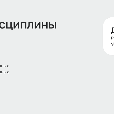
сциплины
Р
V
нных
нных