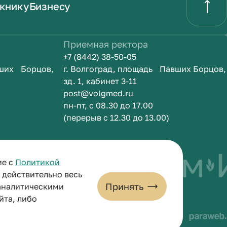
книку
Бизнесу
Приемная ректора
+7 (8442) 38-50-05
вших Борцов,
г. Волгоград, площадь Павших Борцов,
зд. 1, кабинет 3-11
post@volgmed.ru
пн-пт, с 08.30 до 17.00
(перерыв с 12.30 до 13.00)
ыть врачом
Ис
ие с
Политикой
и действительно весь
Принять
 аналитическими
йта, либо
льных данных
Пользовательское соглашение