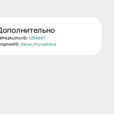
Дополнительно
ИНЦAuthorID:
1254687
olgmedID:
darya.chuvasheva