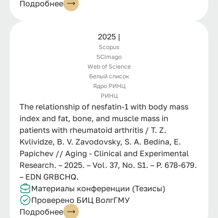
Подробнее
2025 |
Scopus
SCImago
Web of Science
Белый список
Ядро РИНЦ
РИНЦ
The relationship of nesfatin-1 with body mass
index and fat, bone, and muscle mass in
patients with rheumatoid arthritis / T. Z.
Kvlividze, B. V. Zavodovsky, S. A. Bedina, E.
Papichev // Aging - Clinical and Experimental
Research. – 2025. – Vol. 37, No. S1. – P. 678-679.
– EDN GRBCHQ.
Материалы конференции (Тезисы)
Проверено БИЦ ВолгГМУ
Подробнее