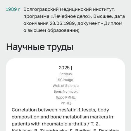
1989 г
Волгоградский медицинский институт,
программа «Лечебное дело», Высшее, дата
окончания 23.06.1989, документ - Диплом
о высшем образовании;
Научные труды
2025 |
Scopus
SCImago
Web of Science
Белый список
Ядро РИНЦ
РИНЦ
Correlation between nesfatin-1 levels, body
composition and bone metabolism markers in
patients with rheumatoid arthritis / T. Z.
Kvlividze, B. Zavodovsky, S. Bedina, E. Papichev