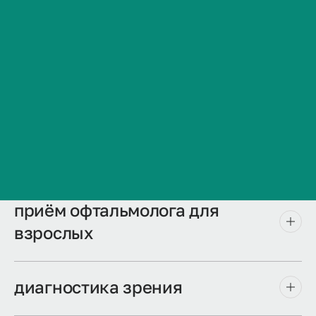
Сведения об образовательной организации
Контакты
История ВолгГМУ
Вакансии
Дополнительно
Профком обучающихся и работников
VolgmedID:
alina.mukhambetova
Брендбук и фирменный стиль
Услуги
Часто задаваемые вопросы
приём офтальмолога для
взрослых
диагностика зрения