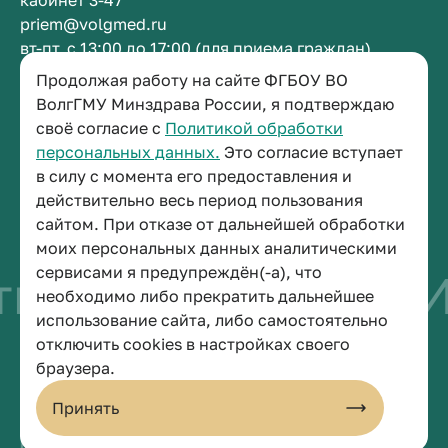
кабинет 3-47
priem@volgmed.ru
вт-пт, с 13:00 до 17:00 (для приема граждан)
Продолжая работу на сайте ФГБОУ ВО
Приемная ректора
ВолгГМУ Минздрава России, я подтверждаю
своё согласие с
Политикой обработки
+7 (8442) 38-50-05
персональных данных.
Это согласие вступает
г. Волгоград, площадь Павших Борцов, зд. 1,
в силу с момента его предоставления и
кабинет 3-11
действительно весь период пользования
post@volgmed.ru
сайтом. При отказе от дальнейшей обработки
пн-пт, с 08.30 до 17.00 (перерыв с 12.30 до 13.00)
моих персональных данных аналитическими
сервисами я предупреждён(-а), что
о быть врачом
Ис
необходимо либо прекратить дальнейшее
использование сайта, либо самостоятельно
отключить cookies в настройках своего
© 2026 Волгоградский государственный медицинский университет
браузера.
Политика конфиденциальности
Политика по обработке персональных данных
Принять
Пользовательское соглашение