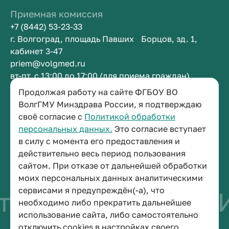
Приемная комиссия
+7 (8442) 53-23-33
г. Волгоград, площадь Павших Борцов, зд. 1,
кабинет 3-47
priem@volgmed.ru
вт-пт, с 13:00 до 17:00 (для приема граждан)
Продолжая работу на сайте ФГБОУ ВО
Приемная ректора
ВолгГМУ Минздрава России, я подтверждаю
своё согласие с
Политикой обработки
+7 (8442) 38-50-05
персональных данных.
Это согласие вступает
г. Волгоград, площадь Павших Борцов, зд. 1,
в силу с момента его предоставления и
кабинет 3-11
действительно весь период пользования
post@volgmed.ru
сайтом. При отказе от дальнейшей обработки
пн-пт, с 08.30 до 17.00 (перерыв с 12.30 до 13.00)
моих персональных данных аналитическими
сервисами я предупреждён(-а), что
во быть врачом
И
необходимо либо прекратить дальнейшее
использование сайта, либо самостоятельно
отключить cookies в настройках своего