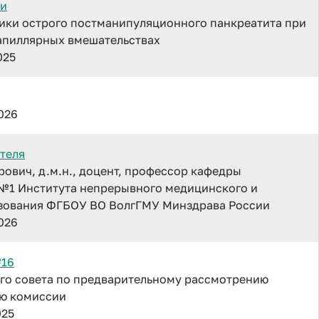
ии
ики острого постманипуляционного панкреатита при
апиллярных вмешательствах
025
2026
теля
ович, д.м.н., доцент, профессор кафедры
 №1 Института непрерывного медицинского и
зования ФГБОУ ВО ВолгГМУ Минздрава России
2026
№16
го совета по предварительному рассмотрению
ию комиссии
025