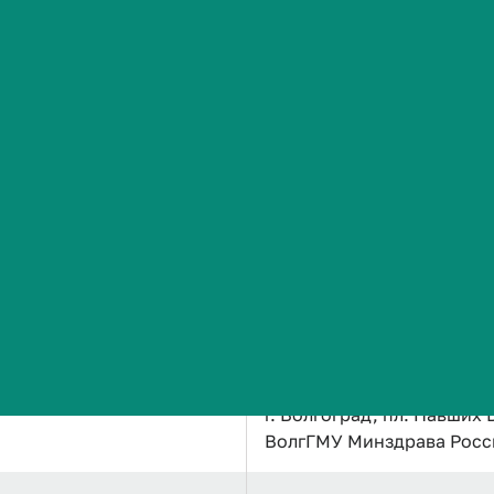
Сведения об образовательной организации
Михайличенко Галина Васил
Выбор метода профилакт
эндоскопических трансп
Кандидат медицинских н
3.1.9. Хирургия
10.04.2026
г. Волгоград, пл. Павших
ВолгГМУ Минздрава Росс