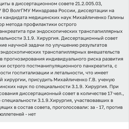
иты в диссертационном совете 21.2.005.03,
 ВО ВолгГМУ Минздрава России, диссертации на
и кандидата медицинских наук Михайличенко Галины
ор метода профилактики острого
анкреатита при эндоскопических транспапиллярных
иальности 3.1.9. Хирургия. Диссертационный совет
ние научной задачи по улучшению результатов
 эндоскопических транспапиллярных вмешательств
в прогнозирования индивидуального риска развития
ки острого постманипуляционного панкреатита, с
ости госпитализации и летальности, что имеет
й хирургии, присудить Михайличенко Г.В. ученую
нских наук по специальности 3.1.9. Хирургия. При
ования диссертационный совет в количестве 17 чел.,
о специальности 3.1.9.Хирургия, участвовавших в
дящих в состав совета, проголосовали: за - 17, против
бюллетеней - нет