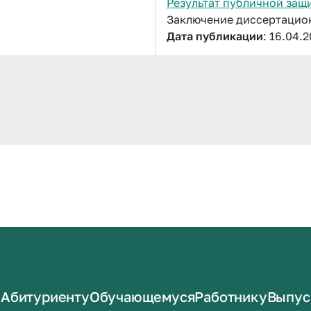
Результат публичной защ
Заключение диссертационн
Дата публикации
: 16.04.
Абитуриенту
Обучающемуся
Работнику
Выпус