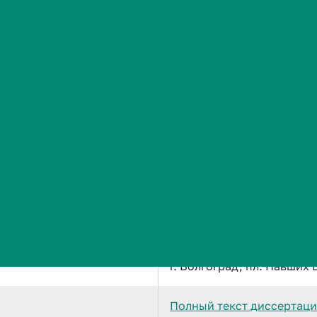
Сведения об образовательной организации
Кучин Дмитрий Александров
Оптимизация процесса п
распространенным пери
Кандидат медицинских н
3.1.9. Хирургия
10.04.2026
г. Волгоград, пл. Павших 
Полный текст диссертац