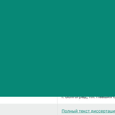
Сведения об образовательной организации
Калитин Константин Юрьеви
НЕЙРОПСИХОТРОПНЫЕ С
НЕКОНДЕНСИРОВАННЫХ
Доктор медицинских нау
3.3.6. Фармакология, кл
20.11.2026
г. Волгоград, пл. Павших 
Полный текст диссертац