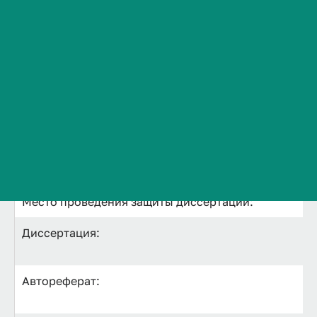
Ф.И.О соискателя ученой степени:
Сведения об образовательной организации
Контакты
Тема диссертации:
История ВолгГМУ
Вакансии
Искомая ученая степень:
Профком обучающихся и работников
Брендбук и фирменный стиль
Научная специальность:
Часто задаваемые вопросы
Назначенная дата и время защиты:
Место проведения защиты диссертации:
Диссертация:
Автореферат: