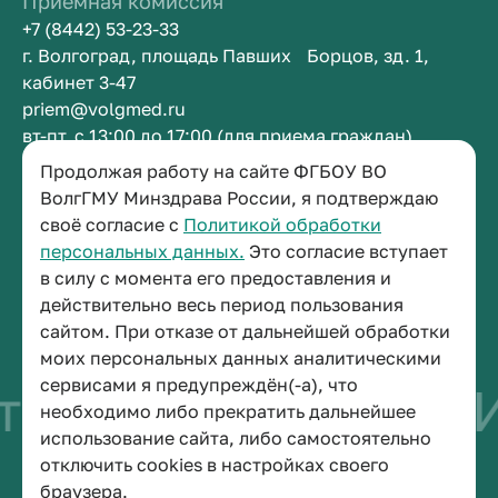
Приемная комиссия
+7 (8442) 53-23-33
г. Волгоград, площадь Павших Борцов, зд. 1,
кабинет 3-47
priem@volgmed.ru
вт-пт, с 13:00 до 17:00 (для приема граждан)
Продолжая работу на сайте ФГБОУ ВО
Приемная ректора
ВолгГМУ Минздрава России, я подтверждаю
своё согласие с
Политикой обработки
+7 (8442) 38-50-05
персональных данных.
Это согласие вступает
г. Волгоград, площадь Павших Борцов, зд. 1,
в силу с момента его предоставления и
кабинет 3-11
действительно весь период пользования
post@volgmed.ru
сайтом. При отказе от дальнейшей обработки
пн-пт, с 08.30 до 17.00 (перерыв с 12.30 до 13.00)
моих персональных данных аналитическими
сервисами я предупреждён(-а), что
во быть врачом
И
необходимо либо прекратить дальнейшее
использование сайта, либо самостоятельно
отключить cookies в настройках своего
© 2026 Волгоградский государственный медицинский университет
браузера.