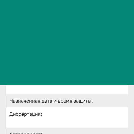
Ф.И.О соискателя ученой степени:
Сведения об образовательной организации
Контакты
Тема диссертации:
История ВолгГМУ
Вакансии
Профком обучающихся и работников
Брендбук и фирменный стиль
Часто задаваемые вопросы
Искомая ученая степень:
Научная специальность:
Назначенная дата и время защиты:
Диссертация: