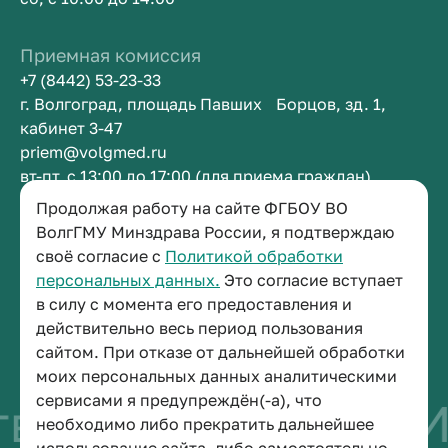
Приемная комиссия
+7 (8442) 53-23-33
г. Волгоград, площадь Павших Борцов, зд. 1,
кабинет 3-47
priem@volgmed.ru
вт-пт, с 13:00 до 17:00 (для приема граждан)
Продолжая работу на сайте ФГБОУ ВО
Приемная ректора
ВолгГМУ Минздрава России, я подтверждаю
своё согласие с
Политикой обработки
+7 (8442) 38-50-05
персональных данных.
Это согласие вступает
г. Волгоград, площадь Павших Борцов, зд. 1,
в силу с момента его предоставления и
кабинет 3-11
действительно весь период пользования
post@volgmed.ru
сайтом. При отказе от дальнейшей обработки
пн-пт, с 08.30 до 17.00 (перерыв с 12.30 до 13.00)
моих персональных данных аналитическими
сервисами я предупреждён(-а), что
во быть врачом
Ис
необходимо либо прекратить дальнейшее