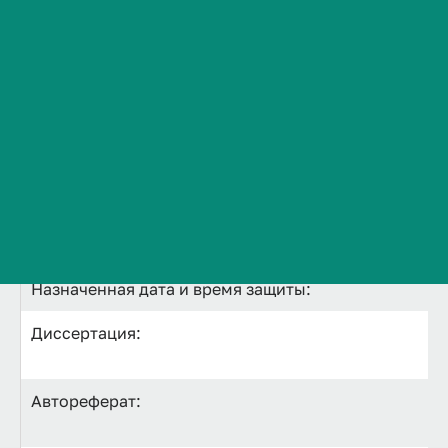
Ф.И.О соискателя ученой степени:
Сведения об образовательной организации
Контакты
Тема диссертации:
История ВолгГМУ
Вакансии
Профком обучающихся и работников
Искомая ученая степень:
Брендбук и фирменный стиль
Часто задаваемые вопросы
Научная специальность:
Назначенная дата и время защиты:
Диссертация:
Автореферат: