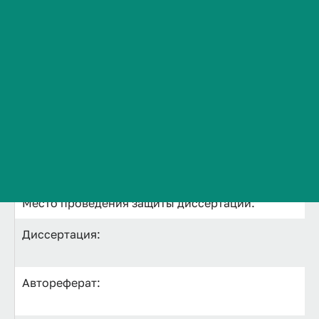
Ф.И.О соискателя ученой степени:
Сведения об образовательной организации
Контакты
Тема диссертации:
История ВолгГМУ
Вакансии
Искомая ученая степень:
Профком обучающихся и работников
Брендбук и фирменный стиль
Научная специальность:
Часто задаваемые вопросы
Назначенная дата и время защиты:
Место проведения защиты диссертации:
Диссертация:
Автореферат: