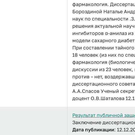
фармакология. Диссерта
Бороздиной Наталье Андр
наук по специальности .
решения актуальной науч
ингибиторов α-амилаз из 
модели сахарного диабета
При составлении тайного
18 человек (из них по сп
фармакология (биологиче
дискуссии из 23 человек, 
против – нет, воздержавш
диссертационного совета 
А.А.Спасов Ученый секрет
доцент О.В.Шаталова 12.1
Результат публичной защ
Заключение диссертационн
Дата публикации
: 12.12.2