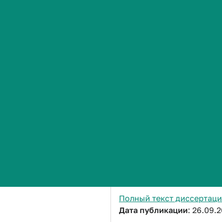
Сведения об образовательной организации
Бороздина Наталья Андреев
Исследование эффективно
magnifica на эксперимент
перальных" антигипергли
Кандидатская диссертац
3.3.6 Фармакология, кли
12.12.2025
Полный текст диссертац
Дата публикации
: 26.09.