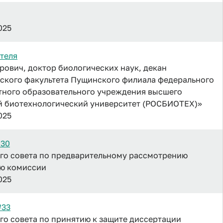
025
теля
рович, доктор биологических наук, декан
кого факультета Пущинского филиала федерального
тного образовательного учреждения высшего
й биотехнологический университет (РОСБИОТЕХ)»
025
№30
го совета по предварительному рассмотрению
ию комиссии
025
№33
о совета по принятию к защите диссертации