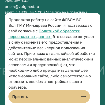
кабинет 3-47
priem@volgmed.ru
вт-пт, с 13:00 до 17:00 (для приема граждан)
Продолжая работу на сайте ФГБОУ ВО
Приемная ректора
ВолгГМУ Минздрава России, я подтверждаю
своё согласие с
Политикой обработки
+7 (8442) 38-50-05
персональных данных.
Это согласие вступает
г. Волгоград, площадь Павших Борцов, зд. 1,
в силу с момента его предоставления и
кабинет 3-11
действительно весь период пользования
post@volgmed.ru
сайтом. При отказе от дальнейшей обработки
пн-пт, с 08.30 до 17.00 (перерыв с 12.30 до 13.00)
моих персональных данных аналитическими
сервисами я предупреждён(-а), что
во быть врачом
Ис
необходимо либо прекратить дальнейшее
использование сайта, либо самостоятельно
отключить cookies в настройках своего
© 2026 Волгоградский государственный медицинский университет
браузера.
Политика конфиденциальности
Политика по обработке персональных данных
Принять
Пользовательское соглашение