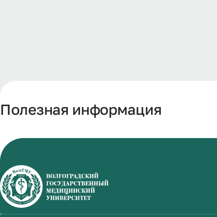
Полезная информация