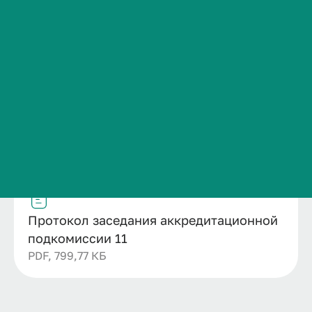
Название
Сведения об образовательной организации
Протокол заседания аккредитационной
Контакты
подкомиссии 11
История ВолгГМУ
Дата публикации
Номер
29.04.2026
11
Вакансии
Структурное подразделение
Профком обучающихся и работников
Отдел профессионального обучения и
Брендбук и фирменный стиль
дополнительного профессионального
образования
Часто задаваемые вопросы
Файл
Протокол заседания аккредитационной
подкомиссии 11
PDF, 799,77 КБ