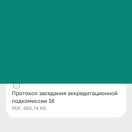
Название
Сведения об образовательной организации
Протокол заседания аккредитационной
Контакты
подкомиссии 16
История ВолгГМУ
Дата публикации
Номер
29.04.2026
16
Вакансии
Структурное подразделение
Профком обучающихся и работников
Отдел профессионального обучения и
Брендбук и фирменный стиль
дополнительного профессионального
образования
Часто задаваемые вопросы
Файл
Протокол заседания аккредитационной
подкомиссии 16
PDF, 480,74 КБ