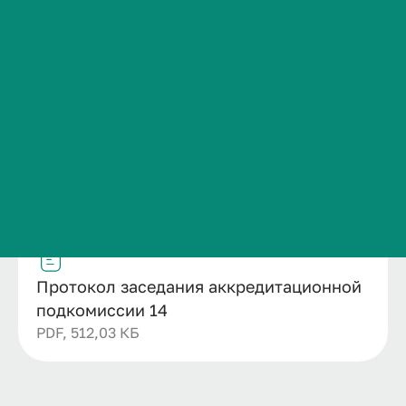
Название
Сведения об образовательной организации
Протокол заседания аккредитационной
Контакты
подкомиссии 14
История ВолгГМУ
Дата публикации
Номер
29.04.2026
14
Вакансии
Структурное подразделение
Профком обучающихся и работников
Отдел профессионального обучения и
Брендбук и фирменный стиль
дополнительного профессионального
образования
Часто задаваемые вопросы
Файл
Протокол заседания аккредитационной
подкомиссии 14
PDF, 512,03 КБ