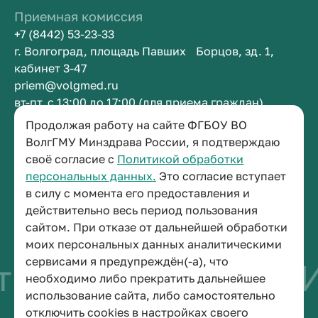
Приемная комиссия
+7 (8442) 53-23-33
г. Волгоград, площадь Павших Борцов, зд. 1,
кабинет 3-47
priem@volgmed.ru
вт-пт, с 13:00 до 17:00 (для приема граждан)
Продолжая работу на сайте ФГБОУ ВО
Приемная ректора
ВолгГМУ Минздрава России, я подтверждаю
своё согласие с
Политикой обработки
+7 (8442) 38-50-05
персональных данных.
Это согласие вступает
г. Волгоград, площадь Павших Борцов, зд. 1,
в силу с момента его предоставления и
кабинет 3-11
действительно весь период пользования
post@volgmed.ru
сайтом. При отказе от дальнейшей обработки
пн-пт, с 08.30 до 17.00 (перерыв с 12.30 до 13.00)
моих персональных данных аналитическими
сервисами я предупреждён(-а), что
во быть врачом
И
необходимо либо прекратить дальнейшее
использование сайта, либо самостоятельно
отключить cookies в настройках своего