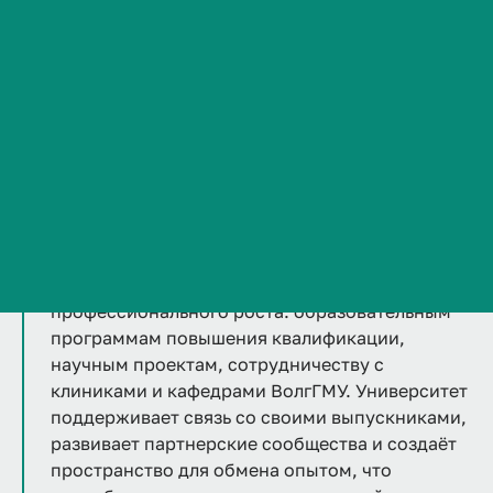
клинического мышления, практику в ведущих
Сведения об образовательной организации
медицинских учреждениях региона и участие в
Контакты
научно-исследовательской работе. Это позволяет
молодым специалистам уверенно начинать
История ВолгГМУ
карьеру, успешно проходить аккредитацию и
Вакансии
продолжать обучение в ординатуре или
Профком обучающихся и работников
аспирантуре.
Брендбук и фирменный стиль
Часто задаваемые вопросы
После окончания университета выпускники
сохраняют доступ к возможностям
профессионального роста: образовательным
программам повышения квалификации,
научным проектам, сотрудничеству с
клиниками и кафедрами ВолгГМУ. Университет
поддерживает связь со своими выпускниками,
развивает партнерские сообщества и создаёт
пространство для обмена опытом, что