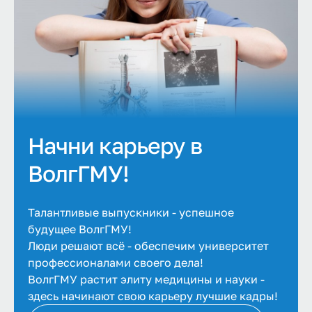
Начни карьеру в
ВолгГМУ!
Талантливые выпускники - успешное
будущее ВолгГМУ!
Люди решают всё - обеспечим университет
профессионалами своего дела!
ВолгГМУ растит элиту медицины и науки -
здесь начинают свою карьеру лучшие кадры!