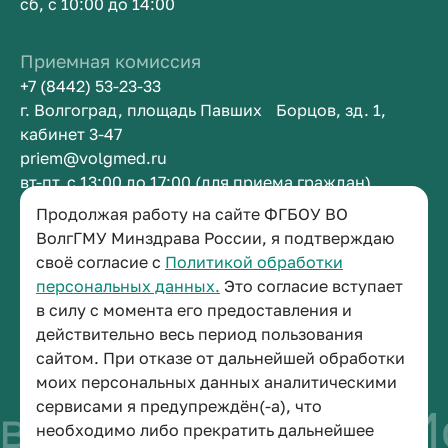
сб, с 10:00 до 14:00
Приемная комиссия
+7 (8442) 53-23-33
г. Волгоград, площадь Павших Борцов, зд. 1,
кабинет 3-47
priem@volgmed.ru
вт-пт, с 13:00 до 17:00 (для приема граждан)
Продолжая работу на сайте ФГБОУ ВО
Приемная ректора
ВолгГМУ Минздрава России, я подтверждаю
своё согласие с
Политикой обработки
+7 (8442) 38-50-05
персональных данных.
Это согласие вступает
г. Волгоград, площадь Павших Борцов, зд. 1,
в силу с момента его предоставления и
кабинет 3-11
действительно весь период пользования
post@volgmed.ru
сайтом. При отказе от дальнейшей обработки
пн-пт, с 08.30 до 17.00 (перерыв с 12.30 до 13.00)
моих персональных данных аналитическими
сервисами я предупреждён(-а), что
во быть врачом
Ис
необходимо либо прекратить дальнейшее