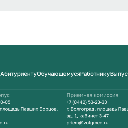
Абитуриенту
Обучающемуся
Работнику
Выпус
рпус
Приемная комиссия
50-05
+7 (8442) 53-23-33
, площадь Павших Борцов,
г. Волгоград, площадь Па
зд. 1, кабинет 3-47
d.ru
priem@volgmed.ru