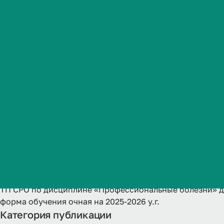
обучающихся
Студенческая жизнь
по ОП 31.05.
Международная
деятельность
(профиль) ЛД
Абитуриенту
обучения очн
Обучающемуся
Бизнесу
Название
ТП СРО по дисциплине «Профессиональные болезни» для
форма обучения очная на 2025-2026 у.г.
Категория публикации