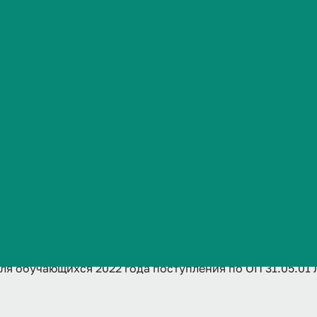
 2022 года п
Сведения об образовательной организации
01 ЛД, напра
 (специалите
ая на 2025-20
 обучающихся 2022 года поступления по ОП 31.05.01 Л