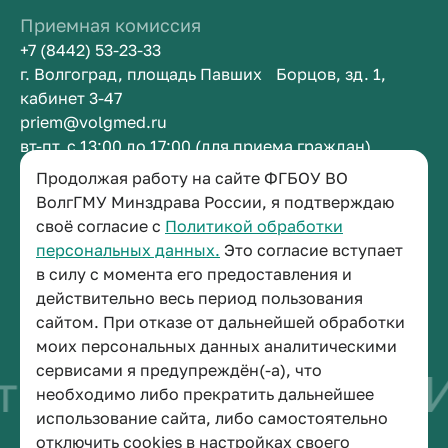
Приемная комиссия
+7 (8442) 53-23-33
г. Волгоград, площадь Павших Борцов, зд. 1,
кабинет 3-47
priem@volgmed.ru
вт-пт, с 13:00 до 17:00 (для приема граждан)
Продолжая работу на сайте ФГБОУ ВО
Приемная ректора
ВолгГМУ Минздрава России, я подтверждаю
своё согласие с
Политикой обработки
+7 (8442) 38-50-05
персональных данных.
Это согласие вступает
г. Волгоград, площадь Павших Борцов, зд. 1,
в силу с момента его предоставления и
кабинет 3-11
действительно весь период пользования
post@volgmed.ru
сайтом. При отказе от дальнейшей обработки
пн-пт, с 08.30 до 17.00 (перерыв с 12.30 до 13.00)
моих персональных данных аналитическими
сервисами я предупреждён(-а), что
тво быть врачом
И
необходимо либо прекратить дальнейшее
использование сайта, либо самостоятельно
отключить cookies в настройках своего