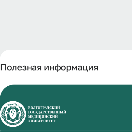
Полезная информация