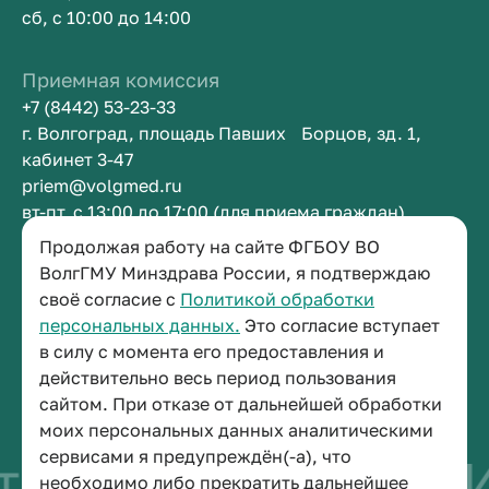
сб, с 10:00 до 14:00
Приемная комиссия
+7 (8442) 53-23-33
г. Волгоград, площадь Павших Борцов, зд. 1,
кабинет 3-47
priem@volgmed.ru
вт-пт, с 13:00 до 17:00 (для приема граждан)
Продолжая работу на сайте ФГБОУ ВО
Приемная ректора
ВолгГМУ Минздрава России, я подтверждаю
своё согласие с
Политикой обработки
+7 (8442) 38-50-05
персональных данных.
Это согласие вступает
г. Волгоград, площадь Павших Борцов, зд. 1,
в силу с момента его предоставления и
кабинет 3-11
действительно весь период пользования
post@volgmed.ru
сайтом. При отказе от дальнейшей обработки
пн-пт, с 08.30 до 17.00 (перерыв с 12.30 до 13.00)
моих персональных данных аналитическими
сервисами я предупреждён(-а), что
тво быть врачом
И
необходимо либо прекратить дальнейшее