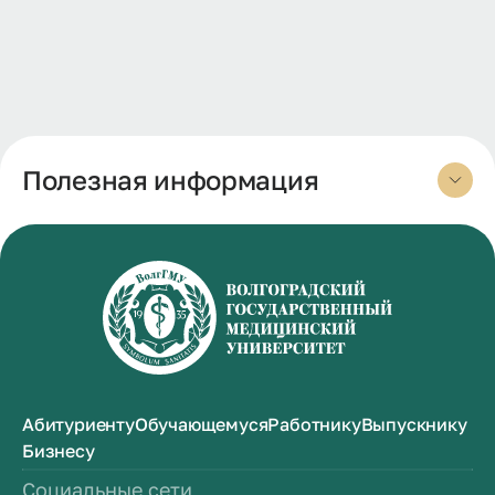
Полезная информация
Абитуриенту
Обучающемуся
Работнику
Выпускнику
Бизнесу
Социальные сети