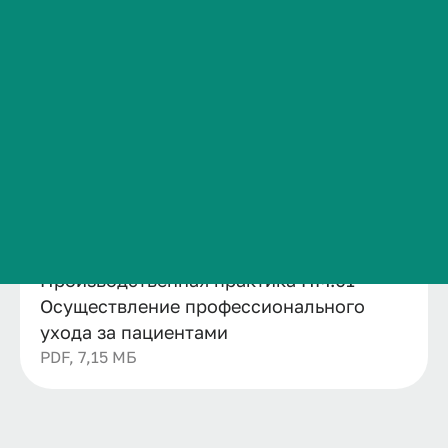
Сведения об образовательной организации
Название
Контакты
Производственная практика ПМ.01
История ВолгГМУ
Осуществление профессионального ухода за
Вакансии
пациентами
Дата публикации
Профком обучающихся и работников
18.02.2026
Брендбук и фирменный стиль
Файл
Часто задаваемые вопросы
Производственная практика ПМ.01
Осуществление профессионального
ухода за пациентами
PDF, 7,15 МБ