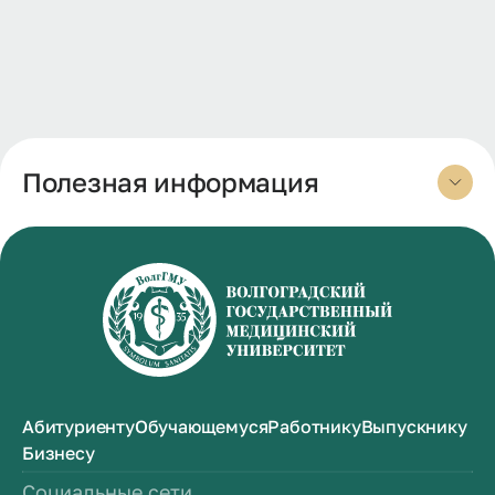
Полезная информация
Абитуриенту
Обучающемуся
Работнику
Выпускнику
Бизнесу
Социальные сети