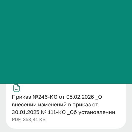
установлении
Сведения об образовательной организации
Контакты
История ВолгГМУ
Название
Вакансии
Приказ №246-КО от 05.02.2026 _О внесении
изменений в приказ от 30.01.2025 № 111-КО _Об
Профком обучающихся и работников
установлении
Брендбук и фирменный стиль
Дата публикации
Часто задаваемые вопросы
06.02.2026
Файл
Приказ №246-КО от 05.02.2026 _О
внесении изменений в приказ от
30.01.2025 № 111-КО _Об установлении
PDF, 358,41 КБ