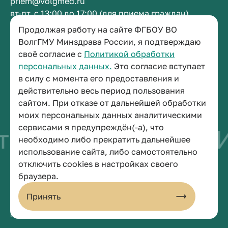
priem@volgmed.ru
вт-пт, с 13:00 до 17:00 (для приема граждан)
Продолжая работу на сайте ФГБОУ ВО
Приемная ректора
ВолгГМУ Минздрава России, я подтверждаю
своё согласие с
Политикой обработки
+7 (8442) 38-50-05
персональных данных.
Это согласие вступает
г. Волгоград, площадь Павших Борцов, зд. 1,
в силу с момента его предоставления и
кабинет 3-11
действительно весь период пользования
post@volgmed.ru
сайтом. При отказе от дальнейшей обработки
пн-пт, с 08.30 до 17.00 (перерыв с 12.30 до 13.00)
моих персональных данных аналитическими
сервисами я предупреждён(-а), что
тво быть врачом
И
необходимо либо прекратить дальнейшее
использование сайта, либо самостоятельно
отключить cookies в настройках своего
© 2026 Волгоградский государственный медицинский университет
браузера.
Политика конфиденциальности
Политика по обработке персональных данных
Принять
Пользовательское соглашение