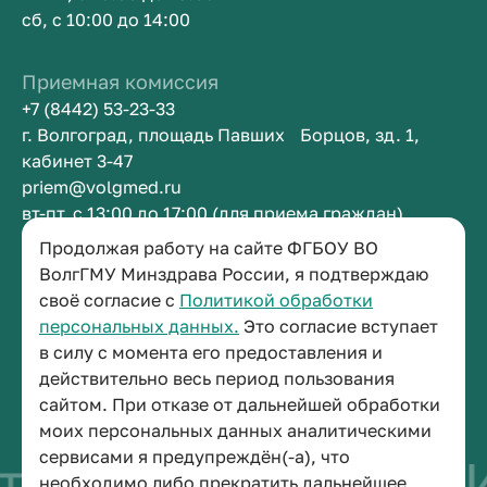
сб, с 10:00 до 14:00
Приемная комиссия
+7 (8442) 53-23-33
г. Волгоград, площадь Павших Борцов, зд. 1,
кабинет 3-47
priem@volgmed.ru
вт-пт, с 13:00 до 17:00 (для приема граждан)
Продолжая работу на сайте ФГБОУ ВО
Приемная ректора
ВолгГМУ Минздрава России, я подтверждаю
своё согласие с
Политикой обработки
+7 (8442) 38-50-05
персональных данных.
Это согласие вступает
г. Волгоград, площадь Павших Борцов, зд. 1,
в силу с момента его предоставления и
кабинет 3-11
действительно весь период пользования
post@volgmed.ru
сайтом. При отказе от дальнейшей обработки
пн-пт, с 08.30 до 17.00 (перерыв с 12.30 до 13.00)
моих персональных данных аналитическими
сервисами я предупреждён(-а), что
тво быть врачом
И
необходимо либо прекратить дальнейшее