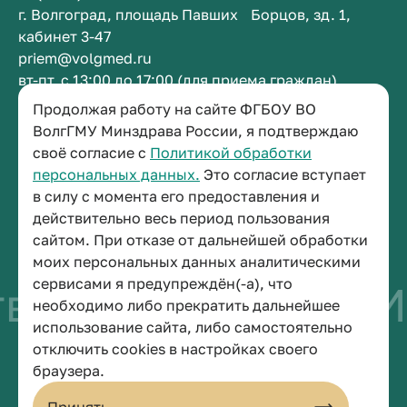
г. Волгоград, площадь Павших Борцов, зд. 1,
кабинет 3-47
priem@volgmed.ru
вт-пт, с 13:00 до 17:00 (для приема граждан)
Продолжая работу на сайте ФГБОУ ВО
Приемная ректора
ВолгГМУ Минздрава России, я подтверждаю
своё согласие с
Политикой обработки
+7 (8442) 38-50-05
персональных данных.
Это согласие вступает
г. Волгоград, площадь Павших Борцов, зд. 1,
в силу с момента его предоставления и
кабинет 3-11
действительно весь период пользования
post@volgmed.ru
сайтом. При отказе от дальнейшей обработки
пн-пт, с 08.30 до 17.00 (перерыв с 12.30 до 13.00)
моих персональных данных аналитическими
сервисами я предупреждён(-а), что
во быть врачом
И
необходимо либо прекратить дальнейшее
использование сайта, либо самостоятельно
отключить cookies в настройках своего
© 2026 Волгоградский государственный медицинский университет
браузера.
Политика конфиденциальности
Политика по обработке персональных данных