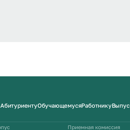
Абитуриенту
Обучающемуся
Работнику
Выпус
рпус
Приемная комиссия