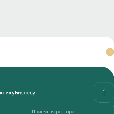
книку
Бизнесу
Приемная ректора