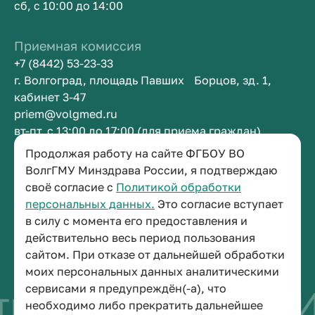
сб, с 10:00 до 14:00
Приемная комиссия
+7 (8442) 53-23-33
г. Волгоград, площадь Павших Борцов, зд. 1,
кабинет 3-47
priem@volgmed.ru
вт-пт, с 13:00 до 17:00 (для приема граждан)
Продолжая работу на сайте ФГБОУ ВО
Приемная ректора
ВолгГМУ Минздрава России, я подтверждаю
своё согласие с
Политикой обработки
+7 (8442) 38-50-05
персональных данных.
Это согласие вступает
г. Волгоград, площадь Павших Борцов, зд. 1,
в силу с момента его предоставления и
кабинет 3-11
действительно весь период пользования
post@volgmed.ru
сайтом. При отказе от дальнейшей обработки
пн-пт, с 08.30 до 17.00 (перерыв с 12.30 до 13.00)
моих персональных данных аналитическими
сервисами я предупреждён(-а), что
во быть врачом
И
необходимо либо прекратить дальнейшее