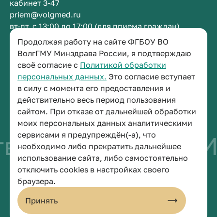
кабинет 3-47
priem@volgmed.ru
вт-пт, с 13:00 до 17:00 (для приема граждан)
Продолжая работу на сайте ФГБОУ ВО
Приемная ректора
ВолгГМУ Минздрава России, я подтверждаю
своё согласие с
Политикой обработки
+7 (8442) 38-50-05
персональных данных.
Это согласие вступает
г. Волгоград, площадь Павших Борцов, зд. 1,
в силу с момента его предоставления и
кабинет 3-11
действительно весь период пользования
post@volgmed.ru
сайтом. При отказе от дальнейшей обработки
пн-пт, с 08.30 до 17.00 (перерыв с 12.30 до 13.00)
моих персональных данных аналитическими
сервисами я предупреждён(-а), что
во быть врачом
И
необходимо либо прекратить дальнейшее
использование сайта, либо самостоятельно
отключить cookies в настройках своего
© 2026 Волгоградский государственный медицинский университет
браузера.
Политика конфиденциальности
Политика по обработке персональных данных
Принять
Пользовательское соглашение