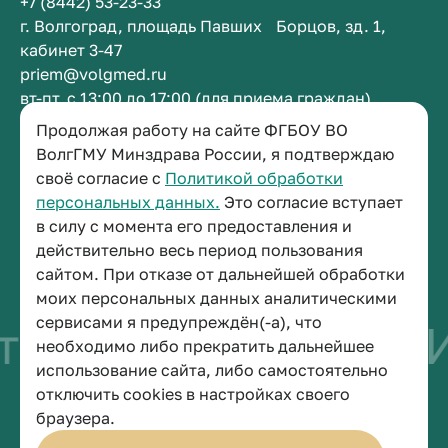
+7 (8442) 53-23-33
г. Волгоград, площадь Павших Борцов, зд. 1,
кабинет 3-47
priem@volgmed.ru
вт-пт, с 13:00 до 17:00 (для приема граждан)
Продолжая работу на сайте ФГБОУ ВО
Приемная ректора
ВолгГМУ Минздрава России, я подтверждаю
своё согласие с
Политикой обработки
+7 (8442) 38-50-05
персональных данных.
Это согласие вступает
г. Волгоград, площадь Павших Борцов, зд. 1,
в силу с момента его предоставления и
кабинет 3-11
действительно весь период пользования
post@volgmed.ru
сайтом. При отказе от дальнейшей обработки
пн-пт, с 08.30 до 17.00 (перерыв с 12.30 до 13.00)
моих персональных данных аналитическими
сервисами я предупреждён(-а), что
тво быть врачом
И
необходимо либо прекратить дальнейшее
использование сайта, либо самостоятельно
отключить cookies в настройках своего
© 2026 Волгоградский государственный медицинский университет
браузера.
Политика конфиденциальности