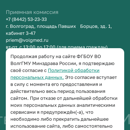
Приемная комиссия
+7 (8442) 53-23-33
г. Волгоград, площадь Павших Борцов, зд. 1,
кабинет 3-47
priem@volgmed.ru
вт-пт, с 13:00 до 17:00 (для приема граждан)
Продолжая работу на сайте ФГБОУ ВО
Приемная ректора
ВолгГМУ Минздрава России, я подтверждаю
своё согласие с
Политикой обработки
+7 (8442) 38-50-05
персональных данных.
Это согласие вступает
г. Волгоград, площадь Павших Борцов, зд. 1,
в силу с момента его предоставления и
кабинет 3-11
действительно весь период пользования
post@volgmed.ru
сайтом. При отказе от дальнейшей обработки
пн-пт, с 08.30 до 17.00 (перерыв с 12.30 до 13.00)
моих персональных данных аналитическими
сервисами я предупреждён(-а), что
во быть врачом
И
необходимо либо прекратить дальнейшее
использование сайта, либо самостоятельно