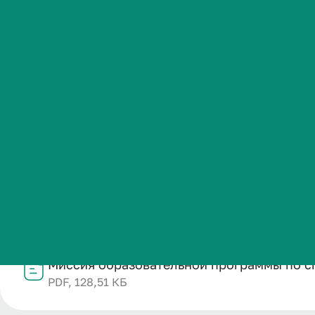
Стоматологи
Студенческая жизнь
Международная
Название
деятельность
Миссия образовательной программы по специальности 
Категория публикации
Абитуриенту
Образование
Дата публикации
Обучающемуся
05.02.2026
Структурное подразделение
Отдел учебно-методического сопровождения и произв
Бизнесу
Файл
Миссия образовательной программы по сп
PDF, 128,51 КБ