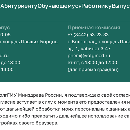
Абитуриенту
Обучающемуся
Работнику
Выпус
рпус
Приемная комиссия
50-05
+7 (8442) 53-23-33
, площадь Павших Борцов,
г. Волгоград, площадь Па
зд. 1, кабинет 3-47
d.ru
priem@volgmed.ru
0 до 18:00
вт-пт, с 13:00 до 17:00
о 14:00
(для приема граждан)
ом
Искусство 
олгГМУ Минздрава России, я подтверждаю своё соглас
гласие вступает в силу с момента его предоставления 
е от дальнейшей обработки моих персональных данных
бходимо либо прекратить дальнейшее использование са
тройках своего браузера.
Политика конфиденциальности
Политика по обработке персона