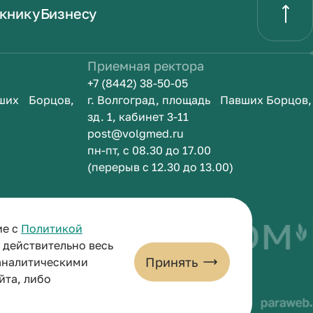
книку
Бизнесу
Приемная ректора
+7 (8442) 38-50-05
вших Борцов,
г. Волгоград, площадь Павших Борцов,
зд. 1, кабинет 3-11
post@volgmed.ru
пн-пт, с 08.30 до 17.00
(перерыв с 12.30 до 13.00)
быть врачом
И
ие с
Политикой
и действительно весь
Принять
 аналитическими
йта, либо
льных данных
Пользовательское соглашение