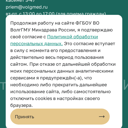
кабинет 3-47
priem@volgmed.ru
вт-пт, с 13:00 до 17:00 (для приема граждан)
Продолжая работу на сайте ФГБОУ ВО
Приемная ректора
ВолгГМУ Минздрава России, я подтверждаю
своё согласие с
Политикой обработки
+7 (8442) 38-50-05
персональных данных.
Это согласие вступает
г. Волгоград, площадь Павших Борцов, зд. 1,
в силу с момента его предоставления и
кабинет 3-11
действительно весь период пользования
post@volgmed.ru
сайтом. При отказе от дальнейшей обработки
пн-пт, с 08.30 до 17.00 (перерыв с 12.30 до 13.00)
моих персональных данных аналитическими
сервисами я предупреждён(-а), что
тво быть врачом
И
необходимо либо прекратить дальнейшее
использование сайта, либо самостоятельно
отключить cookies в настройках своего
© 2026 Волгоградский государственный медицинский университет
браузера.
Политика конфиденциальности
Политика по обработке персональных данных
Принять
Пользовательское соглашение