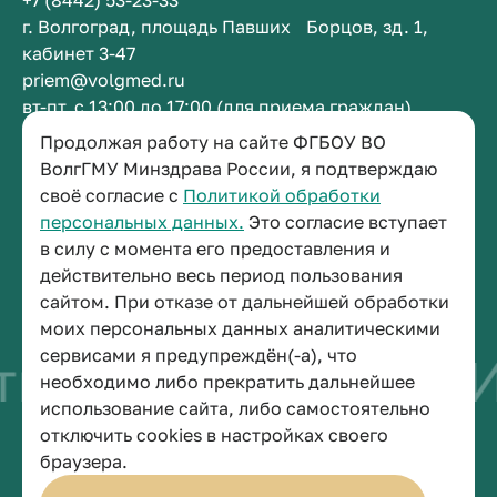
+7 (8442) 53-23-33
г. Волгоград, площадь Павших Борцов, зд. 1,
кабинет 3-47
priem@volgmed.ru
вт-пт, с 13:00 до 17:00 (для приема граждан)
Продолжая работу на сайте ФГБОУ ВО
Приемная ректора
ВолгГМУ Минздрава России, я подтверждаю
своё согласие с
Политикой обработки
+7 (8442) 38-50-05
персональных данных.
Это согласие вступает
г. Волгоград, площадь Павших Борцов, зд. 1,
в силу с момента его предоставления и
кабинет 3-11
действительно весь период пользования
post@volgmed.ru
сайтом. При отказе от дальнейшей обработки
пн-пт, с 08.30 до 17.00 (перерыв с 12.30 до 13.00)
моих персональных данных аналитическими
сервисами я предупреждён(-а), что
во быть врачом
И
необходимо либо прекратить дальнейшее
использование сайта, либо самостоятельно
отключить cookies в настройках своего
© 2026 Волгоградский государственный медицинский университет
браузера.
Политика конфиденциальности