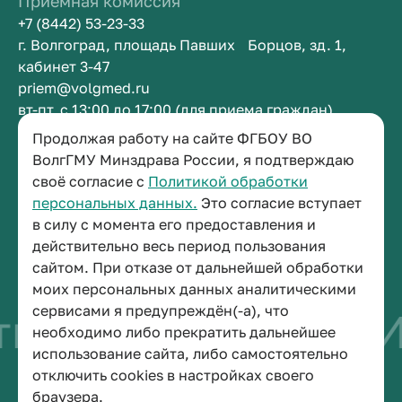
Приемная комиссия
+7 (8442) 53-23-33
г. Волгоград, площадь Павших Борцов, зд. 1,
кабинет 3-47
priem@volgmed.ru
вт-пт, с 13:00 до 17:00 (для приема граждан)
Продолжая работу на сайте ФГБОУ ВО
Приемная ректора
ВолгГМУ Минздрава России, я подтверждаю
своё согласие с
Политикой обработки
+7 (8442) 38-50-05
персональных данных.
Это согласие вступает
г. Волгоград, площадь Павших Борцов, зд. 1,
в силу с момента его предоставления и
кабинет 3-11
действительно весь период пользования
post@volgmed.ru
сайтом. При отказе от дальнейшей обработки
пн-пт, с 08.30 до 17.00 (перерыв с 12.30 до 13.00)
моих персональных данных аналитическими
сервисами я предупреждён(-а), что
во быть врачом
И
необходимо либо прекратить дальнейшее
использование сайта, либо самостоятельно
отключить cookies в настройках своего
© 2026 Волгоградский государственный медицинский университет
браузера.