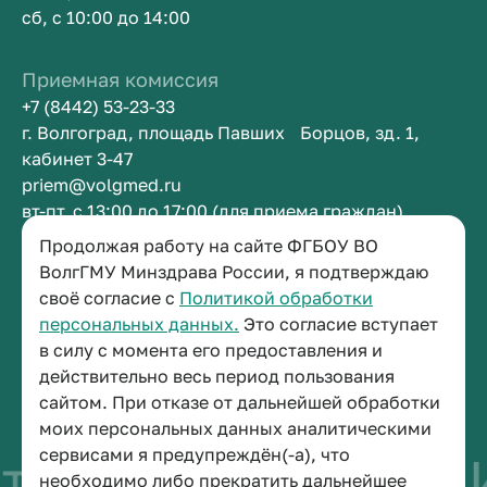
сб, с 10:00 до 14:00
Приемная комиссия
+7 (8442) 53-23-33
г. Волгоград, площадь Павших Борцов, зд. 1,
кабинет 3-47
priem@volgmed.ru
вт-пт, с 13:00 до 17:00 (для приема граждан)
Продолжая работу на сайте ФГБОУ ВО
Приемная ректора
ВолгГМУ Минздрава России, я подтверждаю
своё согласие с
Политикой обработки
+7 (8442) 38-50-05
персональных данных.
Это согласие вступает
г. Волгоград, площадь Павших Борцов, зд. 1,
в силу с момента его предоставления и
кабинет 3-11
действительно весь период пользования
post@volgmed.ru
сайтом. При отказе от дальнейшей обработки
пн-пт, с 08.30 до 17.00 (перерыв с 12.30 до 13.00)
моих персональных данных аналитическими
сервисами я предупреждён(-а), что
тво быть врачом
И
необходимо либо прекратить дальнейшее