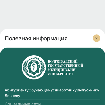
Полезная информация
Абитуриенту
Обучающемуся
Работнику
Выпускнику
Бизнесу
Социальные сети