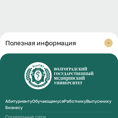
Полезная информация
Абитуриенту
Обучающемуся
Работнику
Выпускнику
Бизнесу
Социальные сети