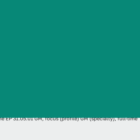
sion under the
Часто задаваемые вопросы
ile) GM
ion for the
 ЕР 31.05.01 GM, focus (profile) GM (specialty), full-time