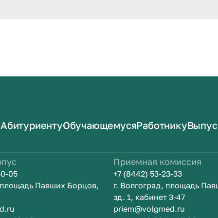
Абитуриенту
Обучающемуся
Работнику
Выпус
рпус
Приемная комиссия
50-05
+7 (8442) 53-23-33
, площадь Павших Борцов,
г. Волгоград, площадь Па
зд. 1, кабинет 3-47
d.ru
priem@volgmed.ru