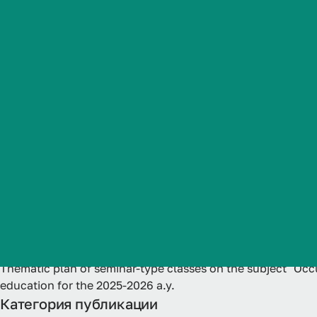
for students 
Студенческая жизнь
ЕР 31.05.01 G
Международная
деятельность
(specialty), f
Абитуриенту
2025-2026 a.y
Обучающемуся
Бизнесу
Название
Thematic plan of seminar-type classes on the subject "Occu
education for the 2025-2026 a.y.
Категория публикации