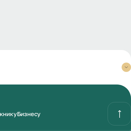
книку
Бизнесу