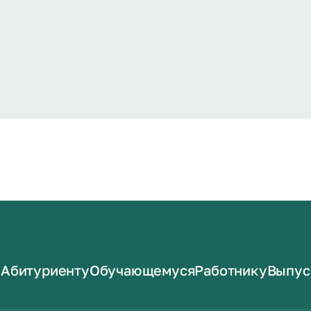
Абитуриенту
Обучающемуся
Работнику
Выпус