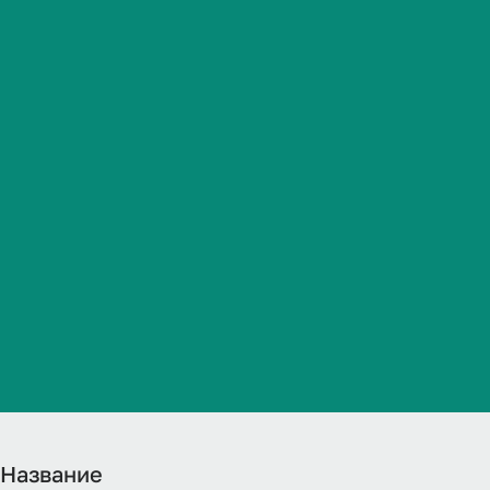
аттестации 
Студенческая жизнь
практикам О
Международная
деятельность
по специальн
Абитуриенту
кардиология 
Обучающемуся
поступления
Бизнесу
Название