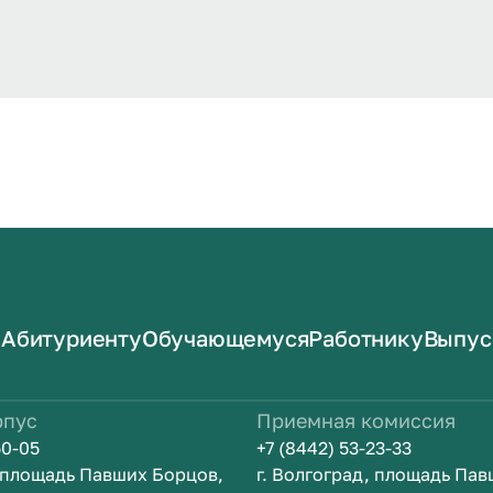
Абитуриенту
Обучающемуся
Работнику
Выпус
рпус
Приемная комиссия
50-05
+7 (8442) 53-23-33
, площадь Павших Борцов,
г. Волгоград, площадь Па