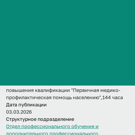
"Первичная медико-
Сведения об образовательной организации
Контакты
профилактическая
История ВолгГМУ
помощь
Вакансии
Профком обучающихся и работников
населению",144 часа
Брендбук и фирменный стиль
Часто задаваемые вопросы
Название
Дополнительная профессиональная программы
повышения квалификации "Первичная медико-
профилактическая помощь населению",144 часа
Дата публикации
03.03.2026
Структурное подразделение
Отдел профессионального обучения и
дополнительного профессионального