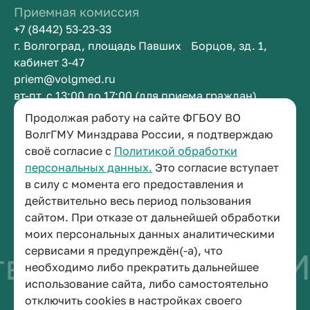
Приемная комиссия
+7 (8442) 53-23-33
г. Волгоград, площадь Павших Борцов, зд. 1,
кабинет 3-47
priem@volgmed.ru
вт-пт, с 13:00 до 17:00 (для приема граждан)
Продолжая работу на сайте ФГБОУ ВО
Приемная ректора
ВолгГМУ Минздрава России, я подтверждаю
своё согласие с
Политикой обработки
+7 (8442) 38-50-05
персональных данных.
Это согласие вступает
г. Волгоград, площадь Павших Борцов, зд. 1,
в силу с момента его предоставления и
кабинет 3-11
действительно весь период пользования
post@volgmed.ru
сайтом. При отказе от дальнейшей обработки
пн-пт, с 08.30 до 17.00 (перерыв с 12.30 до 13.00)
моих персональных данных аналитическими
сервисами я предупреждён(-а), что
во быть врачом
И
необходимо либо прекратить дальнейшее
использование сайта, либо самостоятельно
отключить cookies в настройках своего