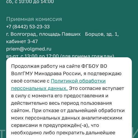
сб, с 10:00 до 14:00
Приемная комиссия
+7 (8442) 53-23-33
г. Волгоград, площадь Павших Борцов, зд. 1,
кабинет 3-47
priem@volgmed.ru
вт-пт, с 13:00 до 17:00 (для приема граждан)
Продолжая работу на сайте ФГБОУ ВО
Приемная ректора
ВолгГМУ Минздрава России, я подтверждаю
своё согласие с
Политикой обработки
+7 (8442) 38-50-05
персональных данных.
Это согласие вступает
г. Волгоград, площадь Павших Борцов, зд. 1,
в силу с момента его предоставления и
кабинет 3-11
действительно весь период пользования
post@volgmed.ru
сайтом. При отказе от дальнейшей обработки
пн-пт, с 08.30 до 17.00 (перерыв с 12.30 до 13.00)
моих персональных данных аналитическими
сервисами я предупреждён(-а), что
тво быть врачом
И
необходимо либо прекратить дальнейшее