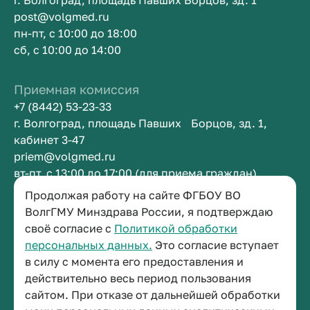
г. Волгоград, площадь Павших Борцов, зд. 1
post@volgmed.ru
пн-пт, с 10:00 до 18:00
сб, с 10:00 до 14:00
Приемная комиссия
+7 (8442) 53-23-33
г. Волгоград, площадь Павших Борцов, зд. 1,
кабинет 3-47
priem@volgmed.ru
вт-пт, с 13:00 до 17:00 (для приема граждан)
Продолжая работу на сайте ФГБОУ ВО
Приемная ректора
ВолгГМУ Минздрава России, я подтверждаю
своё согласие с
Политикой обработки
+7 (8442) 38-50-05
персональных данных.
Это согласие вступает
г. Волгоград, площадь Павших Борцов, зд. 1,
в силу с момента его предоставления и
кабинет 3-11
действительно весь период пользования
post@volgmed.ru
сайтом. При отказе от дальнейшей обработки
пн-пт, с 08.30 до 17.00 (перерыв с 12.30 до 13.00)